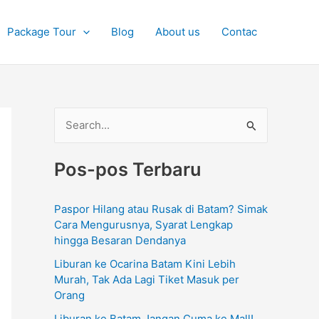
Package Tour
Blog
About us
Contac
C
a
Pos-pos Terbaru
r
i
Paspor Hilang atau Rusak di Batam? Simak
u
Cara Mengurusnya, Syarat Lengkap
n
hingga Besaran Dendanya
t
Liburan ke Ocarina Batam Kini Lebih
u
Murah, Tak Ada Lagi Tiket Masuk per
Orang
k
Liburan ke Batam Jangan Cuma ke Mall!