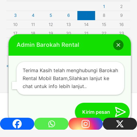
1
2
3
4
5
6
7
8
9
10
11
12
13
14
15
16
17
18
19
20
21
22
23
24
25
26
27
28
29
30
Admin Barokah Rental
31
« Jul
Terima Kasih telah menghubungi Barokah
Rental Mobil Batam,Silahkan lanjut ke
chat untuk info lebih lanjut..
Rentalmobilbatam212.com © 2014 | Powered by [Barokah
Trans_author]
Kirim pesan