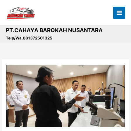
Lewati
ke
konten
PT.CAHAYA BAROKAH NUSANTARA
Telp/Wa.081372501325