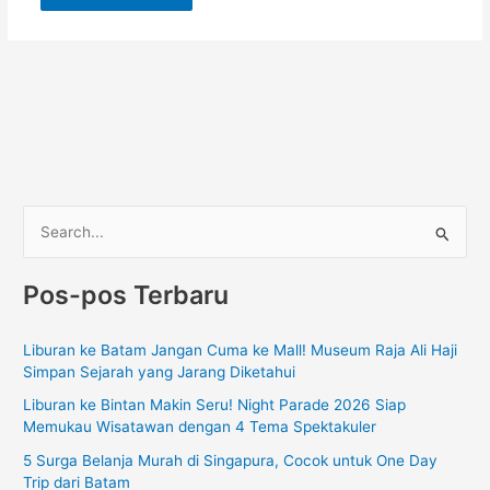
C
a
Pos-pos Terbaru
r
i
Liburan ke Batam Jangan Cuma ke Mall! Museum Raja Ali Haji
u
Simpan Sejarah yang Jarang Diketahui
n
Liburan ke Bintan Makin Seru! Night Parade 2026 Siap
t
Memukau Wisatawan dengan 4 Tema Spektakuler
u
5 Surga Belanja Murah di Singapura, Cocok untuk One Day
k
Trip dari Batam