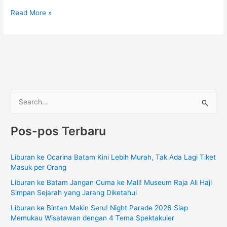
Read More »
C
a
Pos-pos Terbaru
r
i
Liburan ke Ocarina Batam Kini Lebih Murah, Tak Ada Lagi Tiket
u
Masuk per Orang
n
Liburan ke Batam Jangan Cuma ke Mall! Museum Raja Ali Haji
t
Simpan Sejarah yang Jarang Diketahui
u
Liburan ke Bintan Makin Seru! Night Parade 2026 Siap
k
Memukau Wisatawan dengan 4 Tema Spektakuler