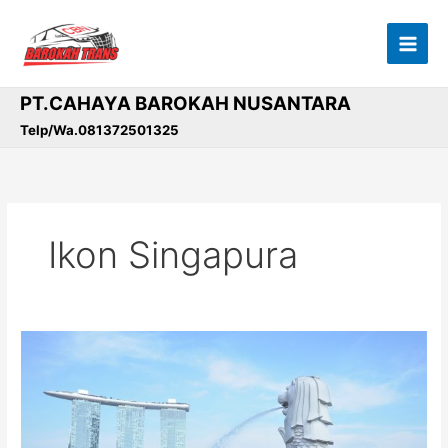
Lewati
ke
konten
PT.CAHAYA BAROKAH NUSANTARA
Telp/Wa.081372501325
Ikon Singapura
Ikon
Singapura,
Patung
Merlion,
Akan