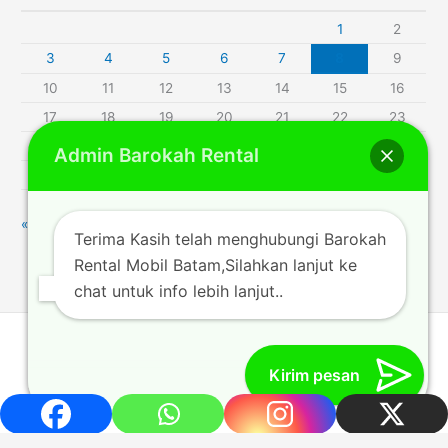
1
2
3
4
5
6
7
8
9
10
11
12
13
14
15
16
17
18
19
20
21
22
23
24
25
26
27
28
29
30
Admin Barokah Rental
31
« Jul
Terima Kasih telah menghubungi Barokah
Rental Mobil Batam,Silahkan lanjut ke
chat untuk info lebih lanjut..
Rentalmobilbatam212.com © 2014 | Powered by [Barokah
Trans_author]
Kirim pesan