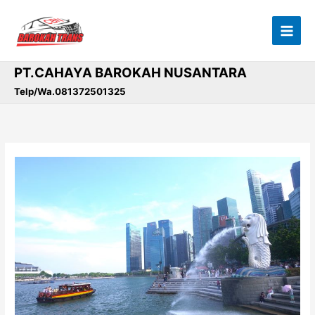
Lewati
ke
konten
PT.CAHAYA BAROKAH NUSANTARA
Telp/Wa.081372501325