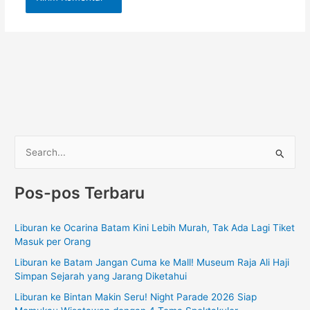
C
a
Pos-pos Terbaru
r
i
Liburan ke Ocarina Batam Kini Lebih Murah, Tak Ada Lagi Tiket
u
Masuk per Orang
n
Liburan ke Batam Jangan Cuma ke Mall! Museum Raja Ali Haji
t
Simpan Sejarah yang Jarang Diketahui
u
Liburan ke Bintan Makin Seru! Night Parade 2026 Siap
k