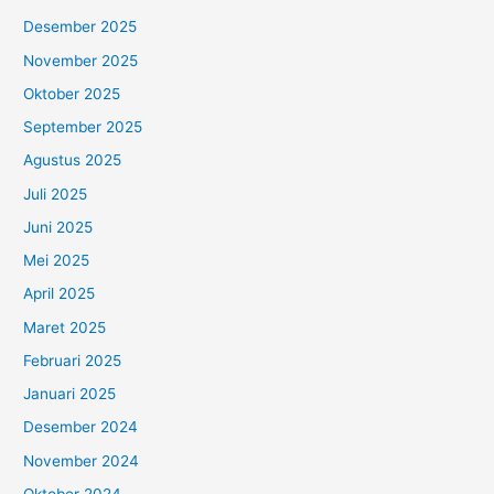
Desember 2025
November 2025
Oktober 2025
September 2025
Agustus 2025
Juli 2025
Juni 2025
Mei 2025
April 2025
Maret 2025
Februari 2025
Januari 2025
Desember 2024
November 2024
Oktober 2024