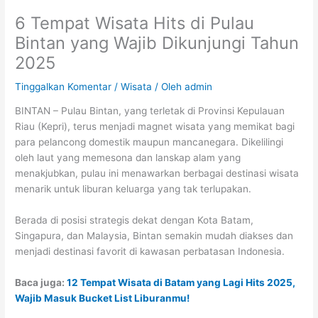
6 Tempat Wisata Hits di Pulau
Bintan yang Wajib Dikunjungi Tahun
2025
Tinggalkan Komentar
/
Wisata
/ Oleh
admin
BINTAN – Pulau Bintan, yang terletak di Provinsi Kepulauan
Riau (Kepri), terus menjadi magnet wisata yang memikat bagi
para pelancong domestik maupun mancanegara. Dikelilingi
oleh laut yang memesona dan lanskap alam yang
menakjubkan, pulau ini menawarkan berbagai destinasi wisata
menarik untuk liburan keluarga yang tak terlupakan.
Berada di posisi strategis dekat dengan Kota Batam,
Singapura, dan Malaysia, Bintan semakin mudah diakses dan
menjadi destinasi favorit di kawasan perbatasan Indonesia.
Baca juga:
12 Tempat Wisata di Batam yang Lagi Hits 2025,
Wajib Masuk Bucket List Liburanmu!