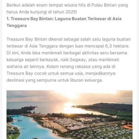
Berikut adalah enam tempat wisata hits di Pulau Bintan yang
harus Anda kunjungi di tahun 2025!
1. Treasure Bay Bintan: Laguna Buatan Terbesar di Asia
Tenggara
Treasure Bay Bintan dikenal sebagai salah satu laguna buatan
terbesar di Asia Tenggara dengan luas mencapai 6,3 hektare.
Di sini, Anda bisa menikmati berbagai aktivitas seru bersama
keluarga seperti berkayak, naik Segway, atau menikmati
wahana air lainnya. Kolam renang raksasa yang ada di
Treasure Bay cocok untuk semua usia, menjadikannya
destinasi yang sempurna untuk liburan keluarga.