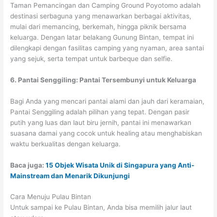
Taman Pemancingan dan Camping Ground Poyotomo adalah
destinasi serbaguna yang menawarkan berbagai aktivitas,
mulai dari memancing, berkemah, hingga piknik bersama
keluarga. Dengan latar belakang Gunung Bintan, tempat ini
dilengkapi dengan fasilitas camping yang nyaman, area santai
yang sejuk, serta tempat untuk barbeque dan selfie.
6. Pantai Senggiling: Pantai Tersembunyi untuk Keluarga
Bagi Anda yang mencari pantai alami dan jauh dari keramaian,
Pantai Senggiling adalah pilihan yang tepat. Dengan pasir
putih yang luas dan laut biru jernih, pantai ini menawarkan
suasana damai yang cocok untuk healing atau menghabiskan
waktu berkualitas dengan keluarga.
Baca juga:
15 Objek Wisata Unik di Singapura yang Anti-
Mainstream dan Menarik Dikunjungi
Cara Menuju Pulau Bintan
Untuk sampai ke Pulau Bintan, Anda bisa memilih jalur laut