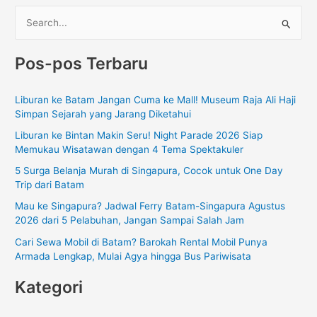
C
a
Pos-pos Terbaru
r
i
Liburan ke Batam Jangan Cuma ke Mall! Museum Raja Ali Haji
u
Simpan Sejarah yang Jarang Diketahui
n
Liburan ke Bintan Makin Seru! Night Parade 2026 Siap
t
Memukau Wisatawan dengan 4 Tema Spektakuler
u
5 Surga Belanja Murah di Singapura, Cocok untuk One Day
k
Trip dari Batam
:
Mau ke Singapura? Jadwal Ferry Batam-Singapura Agustus
2026 dari 5 Pelabuhan, Jangan Sampai Salah Jam
Cari Sewa Mobil di Batam? Barokah Rental Mobil Punya
Armada Lengkap, Mulai Agya hingga Bus Pariwisata
Kategori