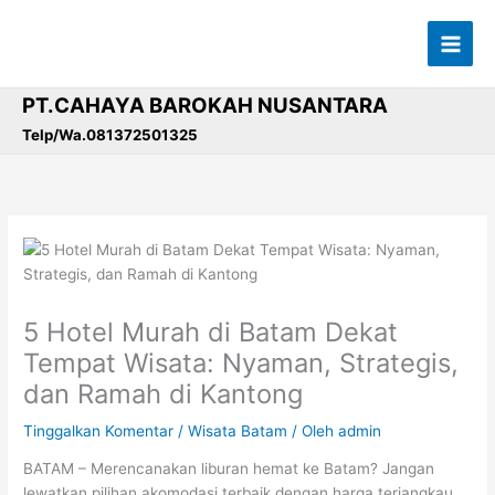
Lewati
ke
konten
PT.CAHAYA BAROKAH NUSANTARA
Telp/Wa.081372501325
5 Hotel Murah di Batam Dekat
Tempat Wisata: Nyaman, Strategis,
dan Ramah di Kantong
Tinggalkan Komentar
/
Wisata Batam
/ Oleh
admin
BATAM – Merencanakan liburan hemat ke Batam? Jangan
lewatkan pilihan akomodasi terbaik dengan harga terjangkau