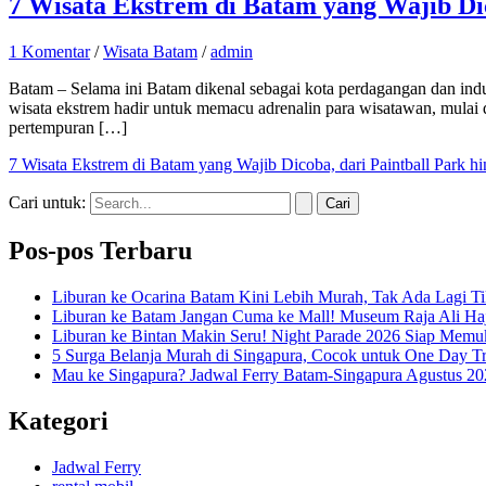
7 Wisata Ekstrem di Batam yang Wajib Dic
1 Komentar
/
Wisata Batam
/
admin
Batam – Selama ini Batam dikenal sebagai kota perdagangan dan indus
wisata ekstrem hadir untuk memacu adrenalin para wisatawan, mulai dar
pertempuran […]
7 Wisata Ekstrem di Batam yang Wajib Dicoba, dari Paintball Park h
Cari untuk:
Pos-pos Terbaru
Liburan ke Ocarina Batam Kini Lebih Murah, Tak Ada Lagi T
Liburan ke Batam Jangan Cuma ke Mall! Museum Raja Ali Haj
Liburan ke Bintan Makin Seru! Night Parade 2026 Siap Mem
5 Surga Belanja Murah di Singapura, Cocok untuk One Day Tr
Mau ke Singapura? Jadwal Ferry Batam-Singapura Agustus 202
Kategori
Jadwal Ferry