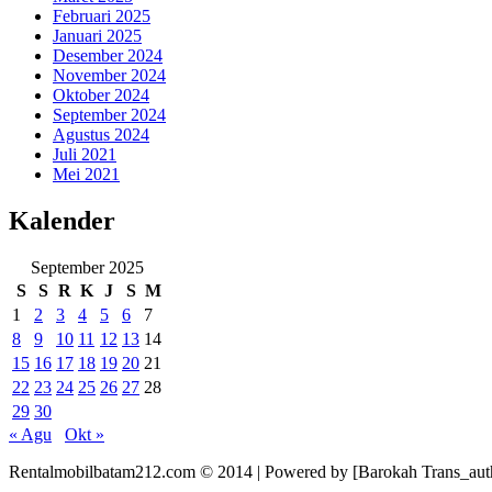
Februari 2025
Januari 2025
Desember 2024
November 2024
Oktober 2024
September 2024
Agustus 2024
Juli 2021
Mei 2021
Kalender
September 2025
S
S
R
K
J
S
M
1
2
3
4
5
6
7
8
9
10
11
12
13
14
15
16
17
18
19
20
21
22
23
24
25
26
27
28
29
30
« Agu
Okt »
Rentalmobilbatam212.com © 2014 | Powered by [Barokah Trans_aut