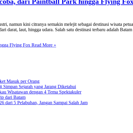
oba, dari Paintball Park hingga Flying Fo
tri, namun kini citranya semakin melejit sebagai destinasi wisata pet
i darat, laut, hingga udara. Salah satu destinasi terbaru adalah Batam
ingga Flying Fox
Read More »
iket Masuk per Orang
i Simpan Sejarah yang Jarang Diketahui
ukau Wisatawan dengan 4 Tema Spektakuler
ip dari Batam
6 dari 5 Pelabuhan, Jangan Sampai Salah Jam