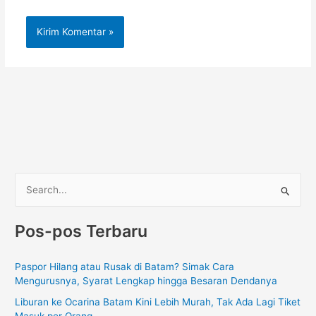
C
a
Pos-pos Terbaru
r
i
Paspor Hilang atau Rusak di Batam? Simak Cara
u
Mengurusnya, Syarat Lengkap hingga Besaran Dendanya
n
Liburan ke Ocarina Batam Kini Lebih Murah, Tak Ada Lagi Tiket
t