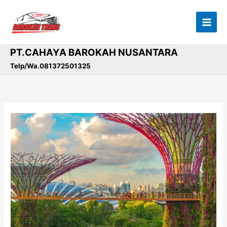
Lewati
ke
konten
PT.CAHAYA BAROKAH NUSANTARA
Telp/Wa.081372501325