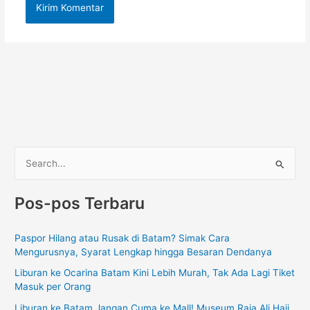
C
a
Pos-pos Terbaru
r
i
Paspor Hilang atau Rusak di Batam? Simak Cara
u
Mengurusnya, Syarat Lengkap hingga Besaran Dendanya
n
Liburan ke Ocarina Batam Kini Lebih Murah, Tak Ada Lagi Tiket
t
Masuk per Orang
u
Liburan ke Batam Jangan Cuma ke Mall! Museum Raja Ali Haji