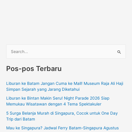
C
a
Pos-pos Terbaru
r
i
Liburan ke Batam Jangan Cuma ke Mall! Museum Raja Ali Haji
u
Simpan Sejarah yang Jarang Diketahui
n
Liburan ke Bintan Makin Seru! Night Parade 2026 Siap
t
Memukau Wisatawan dengan 4 Tema Spektakuler
u
5 Surga Belanja Murah di Singapura, Cocok untuk One Day
k
Trip dari Batam
:
Mau ke Singapura? Jadwal Ferry Batam-Singapura Agustus