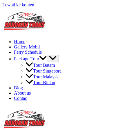
Lewati ke konten
Home
Gallery Mobil
Ferry Schedule
Package Tour
Tour Batam
Tour Singapore
Tour Malaysia
Tour Bintan
Blog
About us
Contac