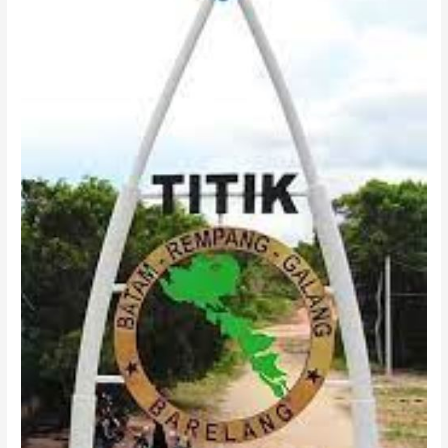
di
Pantai
Cakang,
Galang,
Destinasi
Eksotis
dengan
Wajah
Baru