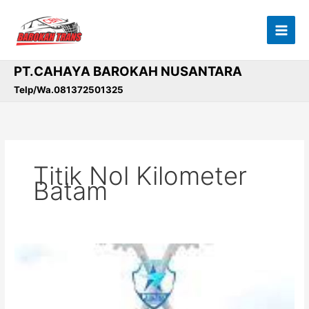
Lewati
ke
konten
PT.CAHAYA BAROKAH NUSANTARA
Telp/Wa.081372501325
Titik Nol Kilometer
Batam
Titik
Nol
Kilometer
Batam