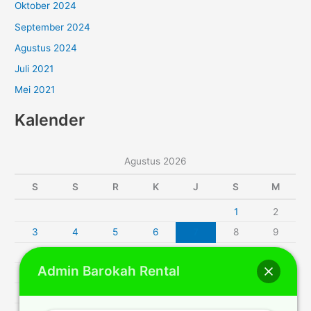
Oktober 2024
September 2024
Agustus 2024
Juli 2021
Mei 2021
Kalender
Agustus 2026
S
S
R
K
J
S
M
1
2
3
4
5
6
7
8
9
10
11
12
13
14
15
16
Admin Barokah Rental
17
18
19
20
21
22
23
24
25
26
27
28
29
30