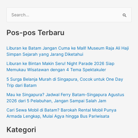
C
a
Pos-pos Terbaru
r
i
Liburan ke Batam Jangan Cuma ke Mall! Museum Raja Ali Haji
u
Simpan Sejarah yang Jarang Diketahui
n
Liburan ke Bintan Makin Seru! Night Parade 2026 Siap
t
Memukau Wisatawan dengan 4 Tema Spektakuler
u
5 Surga Belanja Murah di Singapura, Cocok untuk One Day
k
Trip dari Batam
:
Mau ke Singapura? Jadwal Ferry Batam-Singapura Agustus
2026 dari 5 Pelabuhan, Jangan Sampai Salah Jam
Cari Sewa Mobil di Batam? Barokah Rental Mobil Punya
Armada Lengkap, Mulai Agya hingga Bus Pariwisata
Kategori