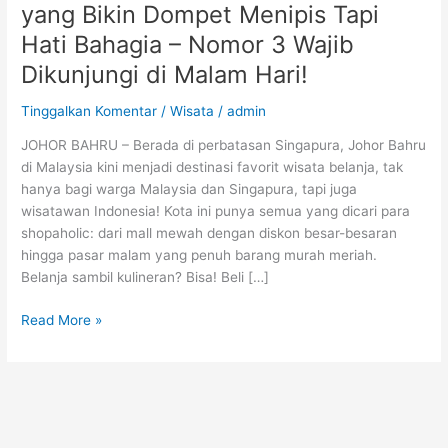
Johor
yang Bikin Dompet Menipis Tapi
Bahru
Hati Bahagia – Nomor 3 Wajib
yang
Dikunjungi di Malam Hari!
Bikin
Dompet
Tinggalkan Komentar
/
Wisata
/
admin
Menipis
Tapi
JOHOR BAHRU – Berada di perbatasan Singapura, Johor Bahru
Hati
di Malaysia kini menjadi destinasi favorit wisata belanja, tak
Bahagia
hanya bagi warga Malaysia dan Singapura, tapi juga
–
wisatawan Indonesia! Kota ini punya semua yang dicari para
Nomor
shopaholic: dari mall mewah dengan diskon besar-besaran
3
hingga pasar malam yang penuh barang murah meriah.
Wajib
Belanja sambil kulineran? Bisa! Beli […]
Dikunjungi
di
Read More »
Malam
Hari!