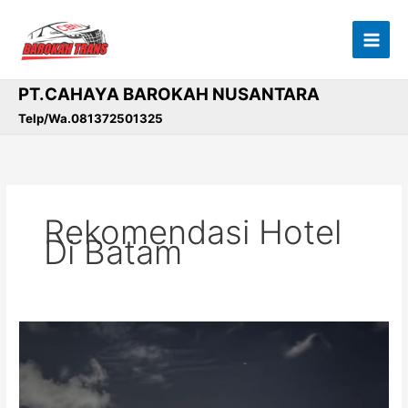
Lewati
ke
konten
PT.CAHAYA BAROKAH NUSANTARA
Telp/Wa.081372501325
Rekomendasi Hotel
Di Batam
Liburan
Seru
ke
Batam: