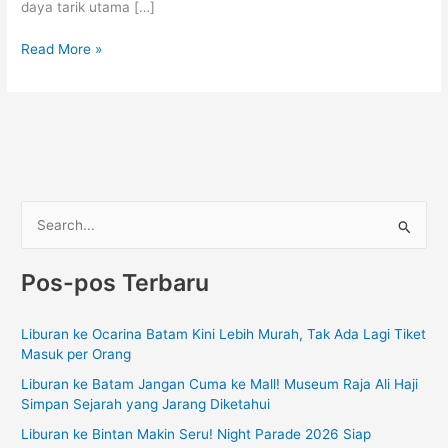
daya tarik utama […]
Read More »
C
a
Pos-pos Terbaru
r
i
Liburan ke Ocarina Batam Kini Lebih Murah, Tak Ada Lagi Tiket
u
Masuk per Orang
n
Liburan ke Batam Jangan Cuma ke Mall! Museum Raja Ali Haji
t
Simpan Sejarah yang Jarang Diketahui
u
Liburan ke Bintan Makin Seru! Night Parade 2026 Siap
k