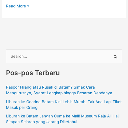
Read More »
C
a
Pos-pos Terbaru
r
i
Paspor Hilang atau Rusak di Batam? Simak Cara
u
Mengurusnya, Syarat Lengkap hingga Besaran Dendanya
n
Liburan ke Ocarina Batam Kini Lebih Murah, Tak Ada Lagi Tiket
t
Masuk per Orang
u
Liburan ke Batam Jangan Cuma ke Mall! Museum Raja Ali Haji
k
Simpan Sejarah yang Jarang Diketahui
: