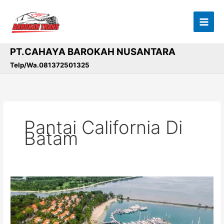
Lewati
ke
konten
PT.CAHAYA BAROKAH NUSANTARA
Telp/Wa.081372501325
Pantai California Di
Batam
Pantai
Marina
Batam:
Pesona