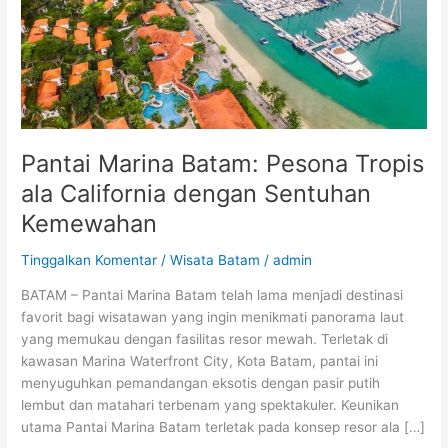
Tropis
ala
California
dengan
Sentuhan
Kemewahan
Pantai Marina Batam: Pesona Tropis
ala California dengan Sentuhan
Kemewahan
Tinggalkan Komentar
/
Wisata Batam
/
admin
BATAM – Pantai Marina Batam telah lama menjadi destinasi
favorit bagi wisatawan yang ingin menikmati panorama laut
yang memukau dengan fasilitas resor mewah. Terletak di
kawasan Marina Waterfront City, Kota Batam, pantai ini
menyuguhkan pemandangan eksotis dengan pasir putih
lembut dan matahari terbenam yang spektakuler. Keunikan
utama Pantai Marina Batam terletak pada konsep resor ala […]