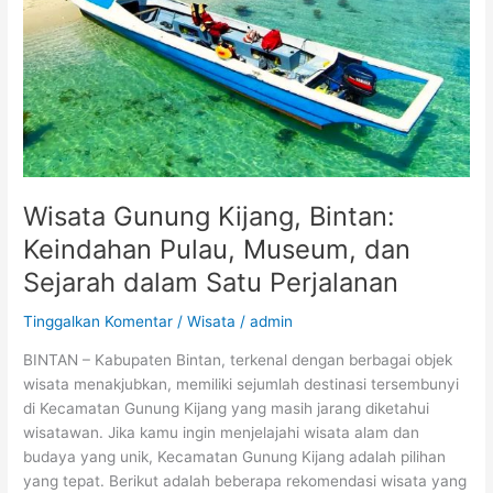
Keindahan
Pulau,
Museum,
dan
Sejarah
dalam
Satu
Perjalanan
Wisata Gunung Kijang, Bintan:
Keindahan Pulau, Museum, dan
Sejarah dalam Satu Perjalanan
Tinggalkan Komentar
/
Wisata
/
admin
BINTAN – Kabupaten Bintan, terkenal dengan berbagai objek
wisata menakjubkan, memiliki sejumlah destinasi tersembunyi
di Kecamatan Gunung Kijang yang masih jarang diketahui
wisatawan. Jika kamu ingin menjelajahi wisata alam dan
budaya yang unik, Kecamatan Gunung Kijang adalah pilihan
yang tepat. Berikut adalah beberapa rekomendasi wisata yang