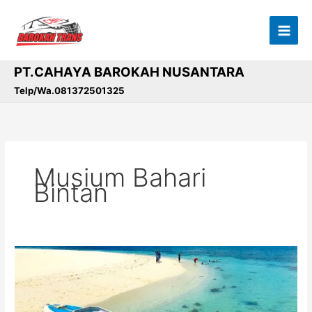
Lewati
ke
konten
PT.CAHAYA BAROKAH NUSANTARA
Telp/Wa.081372501325
Musium Bahari
Bintan
Wisata
Gunung
Kijang,
Bintan: