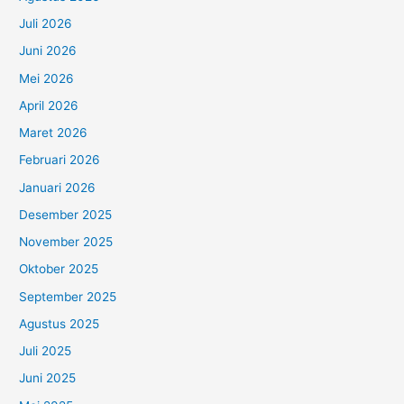
Juli 2026
Juni 2026
Mei 2026
April 2026
Maret 2026
Februari 2026
Januari 2026
Desember 2025
November 2025
Oktober 2025
September 2025
Agustus 2025
Juli 2025
Juni 2025