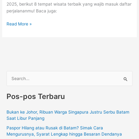
2025, berikut 8 tempat wisata terbaik yang wajib masuk daftar
perjalananmu! Baca juga:
Read More »
C
a
Pos-pos Terbaru
r
i
Bukan ke Johor, Ribuan Warga Singapura Justru Serbu Batam
u
Saat Libur Panjang
n
Paspor Hilang atau Rusak di Batam? Simak Cara
t
Mengurusnya, Syarat Lengkap hingga Besaran Dendanya
u