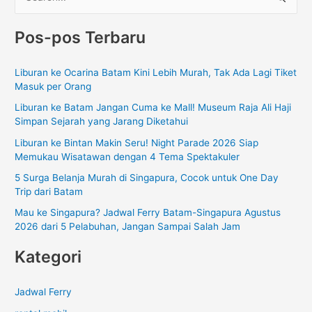
a
Pos-pos Terbaru
r
i
Liburan ke Ocarina Batam Kini Lebih Murah, Tak Ada Lagi Tiket
u
Masuk per Orang
n
Liburan ke Batam Jangan Cuma ke Mall! Museum Raja Ali Haji
t
Simpan Sejarah yang Jarang Diketahui
u
Liburan ke Bintan Makin Seru! Night Parade 2026 Siap
k
Memukau Wisatawan dengan 4 Tema Spektakuler
:
5 Surga Belanja Murah di Singapura, Cocok untuk One Day
Trip dari Batam
Mau ke Singapura? Jadwal Ferry Batam-Singapura Agustus
2026 dari 5 Pelabuhan, Jangan Sampai Salah Jam
Kategori
Jadwal Ferry