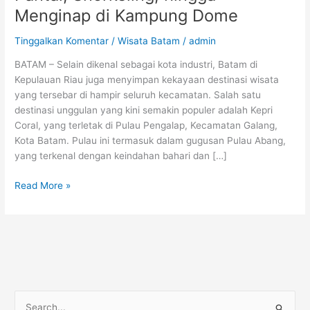
Pantai,
Menginap di Kampung Dome
Snorkeling,
hingga
Tinggalkan Komentar
/
Wisata Batam
/
admin
Menginap
di
BATAM – Selain dikenal sebagai kota industri, Batam di
Kampung
Kepulauan Riau juga menyimpan kekayaan destinasi wisata
Dome
yang tersebar di hampir seluruh kecamatan. Salah satu
destinasi unggulan yang kini semakin populer adalah Kepri
Coral, yang terletak di Pulau Pengalap, Kecamatan Galang,
Kota Batam. Pulau ini termasuk dalam gugusan Pulau Abang,
yang terkenal dengan keindahan bahari dan […]
Read More »
C