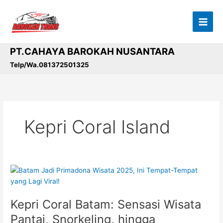
Lewati
ke
konten
PT.CAHAYA BAROKAH NUSANTARA
Telp/Wa.081372501325
Kepri Coral Island
Kepri
Coral
Batam:
Kepri Coral Batam: Sensasi Wisata
Sensasi
Wisata
Pantai, Snorkeling, hingga