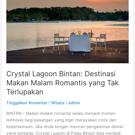
Makan
Malam
Romantis
yang
Tak
Terlupakan
Crystal Lagoon Bintan: Destinasi
Makan Malam Romantis yang Tak
Terlupakan
Tinggalkan Komentar
/
Wisata
/
admin
BINTAN – Makan malam romantis selalu menjadi momen
istimewa bagi pasangan yang ingin merayakan cinta dan
kebersamaan. Jika Anda tengah mencari pengalaman dinner
yang berbeda, Crystal Lagoon di Pulau Bintan bisa menjadi