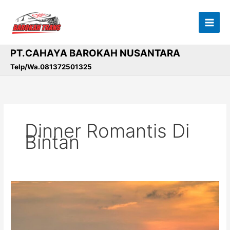
Lewati
ke
konten
PT.CAHAYA BAROKAH NUSANTARA
Telp/Wa.081372501325
Dinner Romantis Di
Bintan
Crystal
Lagoon
Bintan:
Destinasi