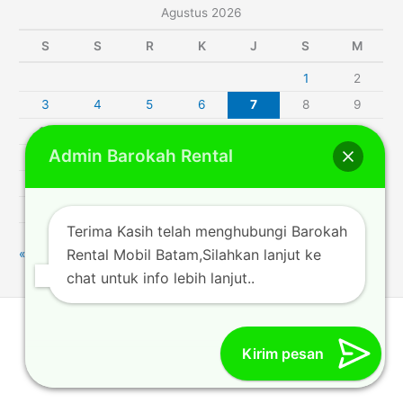
Agustus 2026
S
S
R
K
J
S
M
1
2
3
4
5
6
7
8
9
10
11
12
13
14
15
16
Admin Barokah Rental
17
18
19
20
21
22
23
24
25
26
27
28
29
30
31
Terima Kasih telah menghubungi Barokah
Rental Mobil Batam,Silahkan lanjut ke
« Jul
chat untuk info lebih lanjut..
Rentalmobilbatam212.com © 2014 | Powered by [Barokah
Trans_author]
Kirim pesan