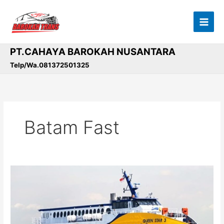
Lewati
ke
konten
PT.CAHAYA BAROKAH NUSANTARA
Telp/Wa.081372501325
Batam Fast
Mau
ke
Singapura?
Jadwal
Ferry