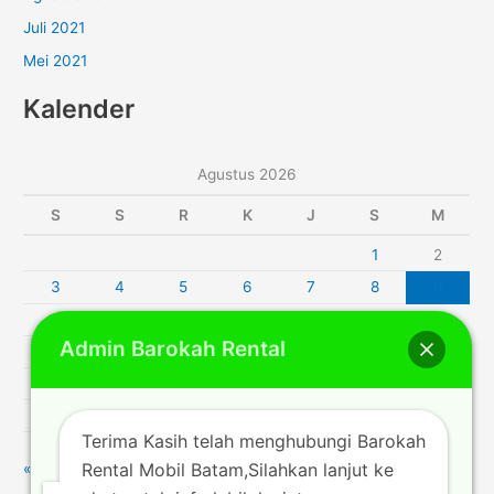
Juli 2021
Mei 2021
Kalender
Agustus 2026
S
S
R
K
J
S
M
1
2
3
4
5
6
7
8
9
10
11
12
13
14
15
16
Admin Barokah Rental
17
18
19
20
21
22
23
24
25
26
27
28
29
30
31
Terima Kasih telah menghubungi Barokah
Rental Mobil Batam,Silahkan lanjut ke
« Jul