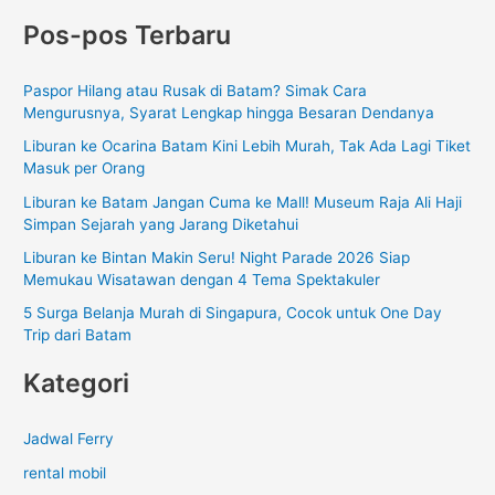
a
Pos-pos Terbaru
r
i
Paspor Hilang atau Rusak di Batam? Simak Cara
u
Mengurusnya, Syarat Lengkap hingga Besaran Dendanya
n
Liburan ke Ocarina Batam Kini Lebih Murah, Tak Ada Lagi Tiket
t
Masuk per Orang
u
Liburan ke Batam Jangan Cuma ke Mall! Museum Raja Ali Haji
k
Simpan Sejarah yang Jarang Diketahui
:
Liburan ke Bintan Makin Seru! Night Parade 2026 Siap
Memukau Wisatawan dengan 4 Tema Spektakuler
5 Surga Belanja Murah di Singapura, Cocok untuk One Day
Trip dari Batam
Kategori
Jadwal Ferry
rental mobil