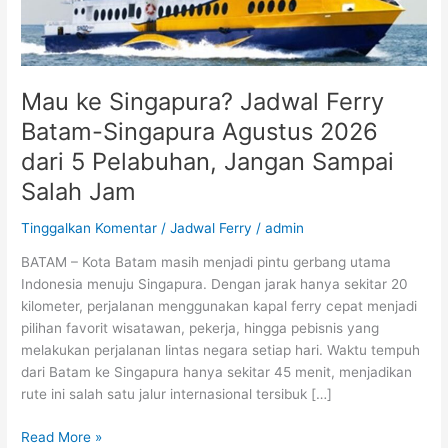
Batam-
Singapura
Agustus
2026
dari
Mau ke Singapura? Jadwal Ferry
5
Batam-Singapura Agustus 2026
Pelabuhan,
dari 5 Pelabuhan, Jangan Sampai
Jangan
Sampai
Salah Jam
Salah
Jam
Tinggalkan Komentar
/
Jadwal Ferry
/
admin
BATAM – Kota Batam masih menjadi pintu gerbang utama
Indonesia menuju Singapura. Dengan jarak hanya sekitar 20
kilometer, perjalanan menggunakan kapal ferry cepat menjadi
pilihan favorit wisatawan, pekerja, hingga pebisnis yang
melakukan perjalanan lintas negara setiap hari. Waktu tempuh
dari Batam ke Singapura hanya sekitar 45 menit, menjadikan
rute ini salah satu jalur internasional tersibuk […]
Read More »