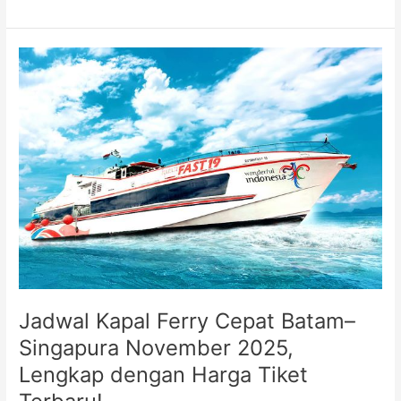
Jadwal
Kapal
Ferry
Cepat
Batam–
Singapura
November
2025,
Lengkap
dengan
Harga
Tiket
Terbaru!
Jadwal Kapal Ferry Cepat Batam–
Singapura November 2025,
Lengkap dengan Harga Tiket