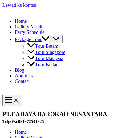
Lewati ke konten
Home
Gallery Mobil
Ferry Schedule
Package Tour
Tour Batam
Tour Singapore
Tour Malaysia
Tour Bintan
Blog
About us
Contac
PT.CAHAYA BAROKAH NUSANTARA
Telp/Wa.081372501325
Home
Gallery Mobil