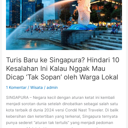
Hindari
10
Kesalahan
Ini
Kalau
Nggak
Mau
Dicap
‘Tak
Sopan’
Turis Baru ke Singapura? Hindari 10
oleh
Kesalahan Ini Kalau Nggak Mau
Warga
Dicap ‘Tak Sopan’ oleh Warga Lokal
Lokal
1 Komentar
/
Wisata
/
admin
SINGAPURA – Negara kecil dengan aturan ketat ini kembali
menjadi sorotan dunia setelah dinobatkan sebagai salah satu
kota terbaik di dunia 2024 versi Condé Nast Traveler. Di balik
kebersihan dan ketertiban yang terkenal, Singapura ternyata
punya sederet “aturan tak tertulis” yang menjadi pedoman