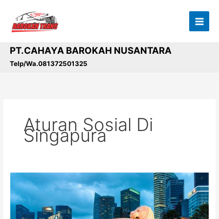
Lewati
ke
konten
PT.CAHAYA BAROKAH NUSANTARA
Telp/Wa.081372501325
Aturan Sosial Di
Singapura
Turis
Baru
ke
Singapura?