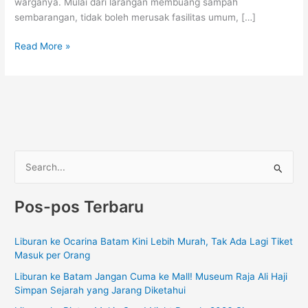
warganya. Mulai dari larangan membuang sampah
sembarangan, tidak boleh merusak fasilitas umum, […]
Read More »
C
a
Pos-pos Terbaru
r
i
Liburan ke Ocarina Batam Kini Lebih Murah, Tak Ada Lagi Tiket
u
Masuk per Orang
n
Liburan ke Batam Jangan Cuma ke Mall! Museum Raja Ali Haji
t
Simpan Sejarah yang Jarang Diketahui
u