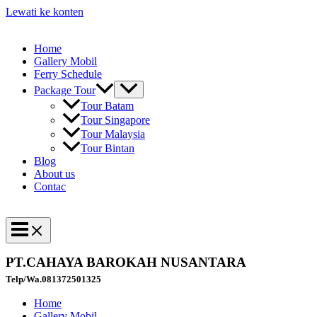
Lewati ke konten
Home
Gallery Mobil
Ferry Schedule
Package Tour
Tour Batam
Tour Singapore
Tour Malaysia
Tour Bintan
Blog
About us
Contac
PT.CAHAYA BAROKAH NUSANTARA
Telp/Wa.081372501325
Home
Gallery Mobil