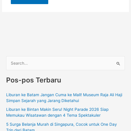
C
a
Pos-pos Terbaru
r
i
Liburan ke Batam Jangan Cuma ke Mall! Museum Raja Ali Haji
u
Simpan Sejarah yang Jarang Diketahui
n
Liburan ke Bintan Makin Seru! Night Parade 2026 Siap
t
Memukau Wisatawan dengan 4 Tema Spektakuler
u
5 Surga Belanja Murah di Singapura, Cocok untuk One Day
k
Trip dari Batam