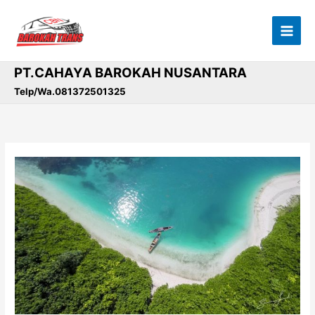
Lewati
ke
konten
PT.CAHAYA BAROKAH NUSANTARA
Telp/Wa.081372501325