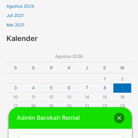
Agustus 2024
Juli 2021
Mei 2021
Kalender
Agustus 2026
S
S
R
K
J
S
M
1
2
3
4
5
6
7
8
9
10
11
12
13
14
15
16
17
18
19
20
21
22
23
24
25
26
27
28
29
30
Admin Barokah Rental
31