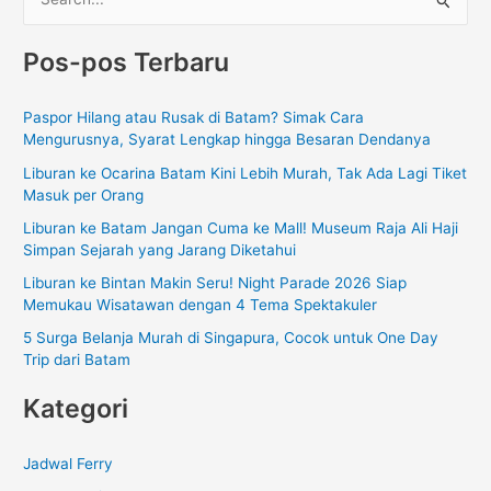
C
a
Pos-pos Terbaru
r
i
Paspor Hilang atau Rusak di Batam? Simak Cara
u
Mengurusnya, Syarat Lengkap hingga Besaran Dendanya
n
Liburan ke Ocarina Batam Kini Lebih Murah, Tak Ada Lagi Tiket
t
Masuk per Orang
u
Liburan ke Batam Jangan Cuma ke Mall! Museum Raja Ali Haji
k
Simpan Sejarah yang Jarang Diketahui
:
Liburan ke Bintan Makin Seru! Night Parade 2026 Siap
Memukau Wisatawan dengan 4 Tema Spektakuler
5 Surga Belanja Murah di Singapura, Cocok untuk One Day
Trip dari Batam
Kategori
Jadwal Ferry