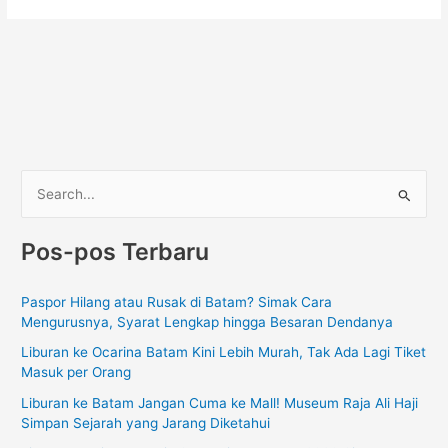
C
a
Pos-pos Terbaru
r
i
Paspor Hilang atau Rusak di Batam? Simak Cara
u
Mengurusnya, Syarat Lengkap hingga Besaran Dendanya
n
Liburan ke Ocarina Batam Kini Lebih Murah, Tak Ada Lagi Tiket
t
Masuk per Orang
u
Liburan ke Batam Jangan Cuma ke Mall! Museum Raja Ali Haji
k
Simpan Sejarah yang Jarang Diketahui
: