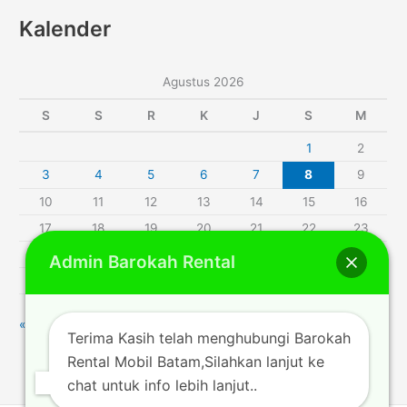
Kalender
Agustus 2026
S
S
R
K
J
S
M
1
2
3
4
5
6
7
8
9
10
11
12
13
14
15
16
17
18
19
20
21
22
23
24
25
26
27
28
29
30
Admin Barokah Rental
31
« Jul
Terima Kasih telah menghubungi Barokah
Rental Mobil Batam,Silahkan lanjut ke
chat untuk info lebih lanjut..