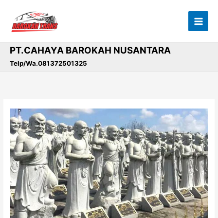
Lewati
ke
konten
PT.CAHAYA BAROKAH NUSANTARA
Telp/Wa.081372501325