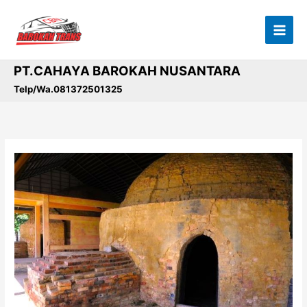
Lewati
ke
konten
PT.CAHAYA BAROKAH NUSANTARA
Telp/Wa.081372501325