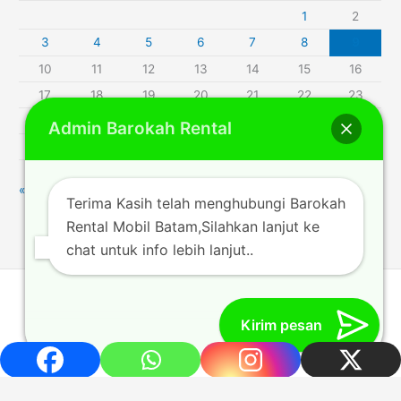
1
2
3
4
5
6
7
8
9
10
11
12
13
14
15
16
17
18
19
20
21
22
23
24
25
26
27
28
29
30
Admin Barokah Rental
31
« Jul
Terima Kasih telah menghubungi Barokah
Rental Mobil Batam,Silahkan lanjut ke
chat untuk info lebih lanjut..
Rentalmobilbatam212.com © 2014 | Powered by [Barokah
Trans_author]
Kirim pesan