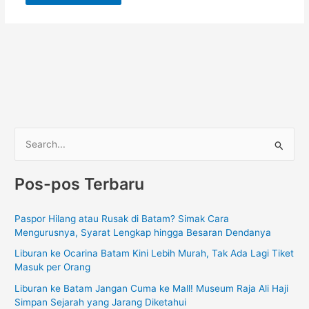
C
a
Pos-pos Terbaru
r
i
Paspor Hilang atau Rusak di Batam? Simak Cara
u
Mengurusnya, Syarat Lengkap hingga Besaran Dendanya
n
Liburan ke Ocarina Batam Kini Lebih Murah, Tak Ada Lagi Tiket
t
Masuk per Orang
u
Liburan ke Batam Jangan Cuma ke Mall! Museum Raja Ali Haji
k
Simpan Sejarah yang Jarang Diketahui