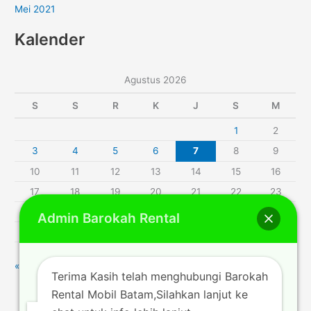
Mei 2021
Kalender
Agustus 2026
S
S
R
K
J
S
M
1
2
3
4
5
6
7
8
9
10
11
12
13
14
15
16
17
18
19
20
21
22
23
24
25
26
27
28
29
30
Admin Barokah Rental
31
« Jul
Terima Kasih telah menghubungi Barokah
Rental Mobil Batam,Silahkan lanjut ke