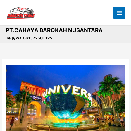
Lewati
ke
konten
PT.CAHAYA BAROKAH NUSANTARA
Telp/Wa.081372501325