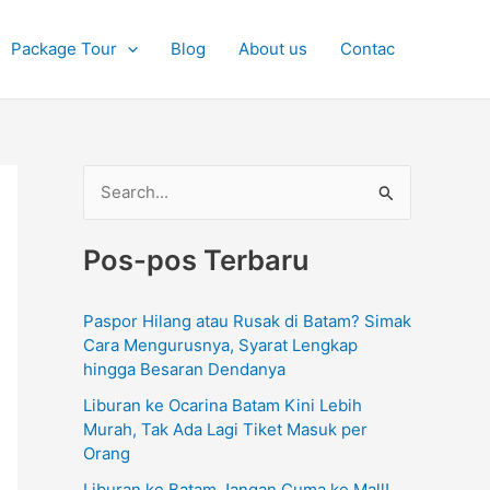
Package Tour
Blog
About us
Contac
C
a
Pos-pos Terbaru
r
i
Paspor Hilang atau Rusak di Batam? Simak
u
Cara Mengurusnya, Syarat Lengkap
n
hingga Besaran Dendanya
t
Liburan ke Ocarina Batam Kini Lebih
u
Murah, Tak Ada Lagi Tiket Masuk per
Orang
k
Liburan ke Batam Jangan Cuma ke Mall!