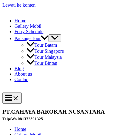
Lewati ke konten
Home
Gallery Mobil
Ferry Schedule
Package Tour
Tour Batam
Tour Singapore
Tour Malaysia
Tour Bintan
Blog
About us
Contac
PT.CAHAYA BAROKAH NUSANTARA
Telp/Wa.081372501325
Home
Gallery Mobil