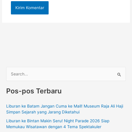
C
a
Pos-pos Terbaru
r
i
Liburan ke Batam Jangan Cuma ke Mall! Museum Raja Ali Haji
u
Simpan Sejarah yang Jarang Diketahui
n
Liburan ke Bintan Makin Seru! Night Parade 2026 Siap
t
Memukau Wisatawan dengan 4 Tema Spektakuler
u