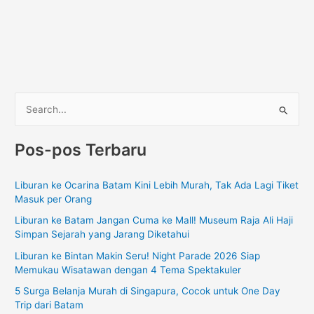
C
a
Pos-pos Terbaru
r
i
Liburan ke Ocarina Batam Kini Lebih Murah, Tak Ada Lagi Tiket
u
Masuk per Orang
n
Liburan ke Batam Jangan Cuma ke Mall! Museum Raja Ali Haji
t
Simpan Sejarah yang Jarang Diketahui
u
Liburan ke Bintan Makin Seru! Night Parade 2026 Siap
k
Memukau Wisatawan dengan 4 Tema Spektakuler
:
5 Surga Belanja Murah di Singapura, Cocok untuk One Day
Trip dari Batam