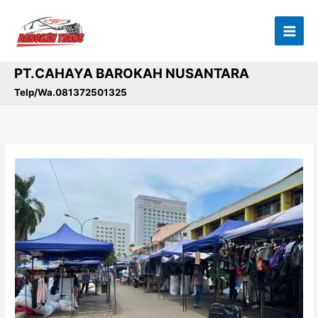
Lewati
ke
konten
PT.CAHAYA BAROKAH NUSANTARA
Telp/Wa.081372501325