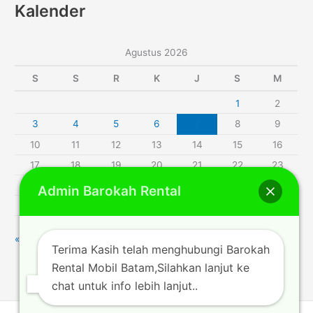
Kalender
Agustus 2026
S
S
R
K
J
S
M
1
2
3
4
5
6
7
8
9
10
11
12
13
14
15
16
17
18
19
20
21
22
23
24
25
26
27
28
29
30
Admin Barokah Rental
31
« Jul
Terima Kasih telah menghubungi Barokah
Rental Mobil Batam,Silahkan lanjut ke
chat untuk info lebih lanjut..