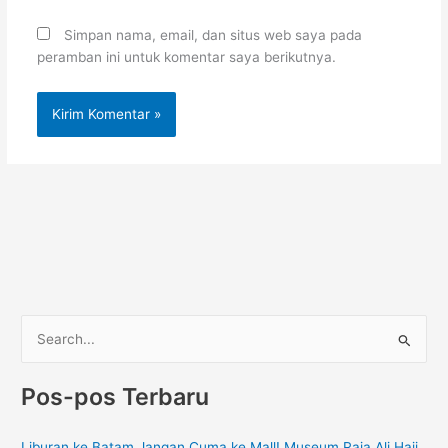
Simpan nama, email, dan situs web saya pada
peramban ini untuk komentar saya berikutnya.
C
a
Pos-pos Terbaru
r
i
Liburan ke Batam Jangan Cuma ke Mall! Museum Raja Ali Haji