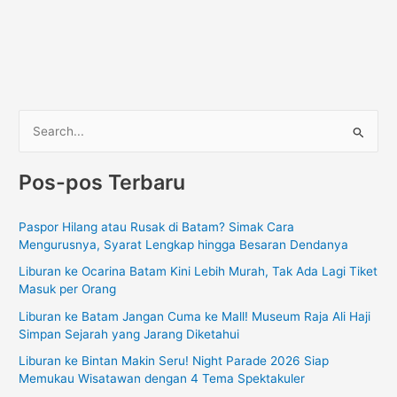
C
a
Pos-pos Terbaru
r
i
Paspor Hilang atau Rusak di Batam? Simak Cara
u
Mengurusnya, Syarat Lengkap hingga Besaran Dendanya
n
Liburan ke Ocarina Batam Kini Lebih Murah, Tak Ada Lagi Tiket
t
Masuk per Orang
u
Liburan ke Batam Jangan Cuma ke Mall! Museum Raja Ali Haji
k
Simpan Sejarah yang Jarang Diketahui
:
Liburan ke Bintan Makin Seru! Night Parade 2026 Siap
Memukau Wisatawan dengan 4 Tema Spektakuler