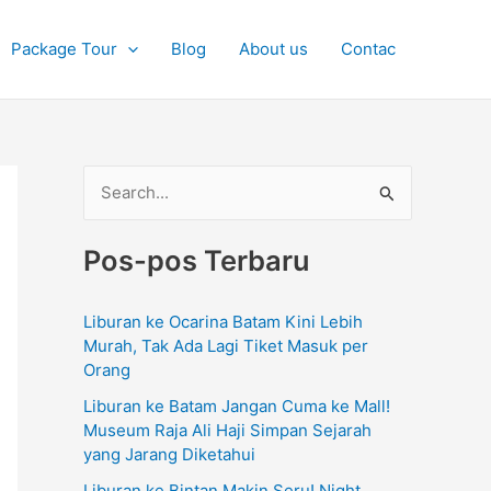
Package Tour
Blog
About us
Contac
C
a
Pos-pos Terbaru
r
i
Liburan ke Ocarina Batam Kini Lebih
u
Murah, Tak Ada Lagi Tiket Masuk per
n
Orang
t
Liburan ke Batam Jangan Cuma ke Mall!
u
Museum Raja Ali Haji Simpan Sejarah
yang Jarang Diketahui
k
Liburan ke Bintan Makin Seru! Night