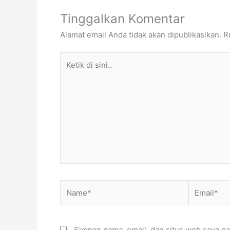
Tinggalkan Komentar
Alamat email Anda tidak akan dipublikasikan.
R
Ketik
di
sini..
Name*
Email*
Simpan nama, email, dan situs web saya pa