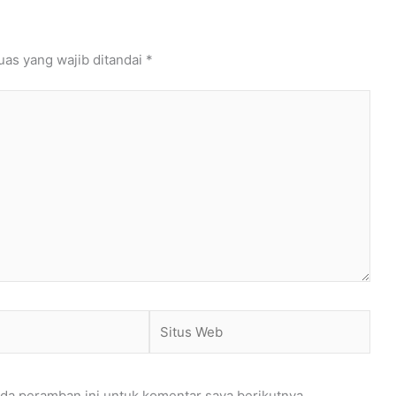
uas yang wajib ditandai
*
Situs
Web
da peramban ini untuk komentar saya berikutnya.