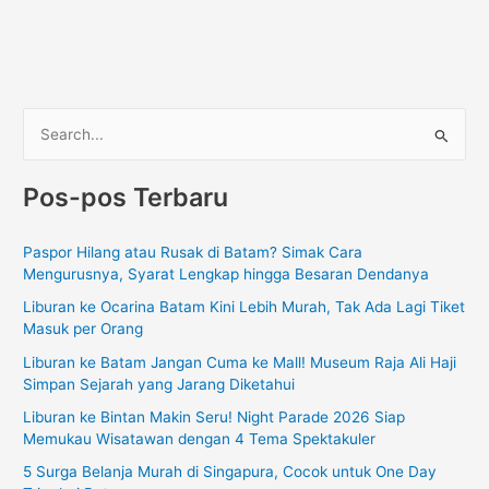
C
a
Pos-pos Terbaru
r
i
Paspor Hilang atau Rusak di Batam? Simak Cara
u
Mengurusnya, Syarat Lengkap hingga Besaran Dendanya
n
Liburan ke Ocarina Batam Kini Lebih Murah, Tak Ada Lagi Tiket
t
Masuk per Orang
u
Liburan ke Batam Jangan Cuma ke Mall! Museum Raja Ali Haji
k
Simpan Sejarah yang Jarang Diketahui
:
Liburan ke Bintan Makin Seru! Night Parade 2026 Siap
Memukau Wisatawan dengan 4 Tema Spektakuler
5 Surga Belanja Murah di Singapura, Cocok untuk One Day