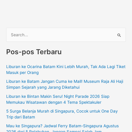
C
a
Pos-pos Terbaru
r
i
Liburan ke Ocarina Batam Kini Lebih Murah, Tak Ada Lagi Tiket
u
Masuk per Orang
n
Liburan ke Batam Jangan Cuma ke Mall! Museum Raja Ali Haji
t
Simpan Sejarah yang Jarang Diketahui
u
Liburan ke Bintan Makin Seru! Night Parade 2026 Siap
k
Memukau Wisatawan dengan 4 Tema Spektakuler
:
5 Surga Belanja Murah di Singapura, Cocok untuk One Day
Trip dari Batam
Mau ke Singapura? Jadwal Ferry Batam-Singapura Agustus
2026 dari 5 Pelabuhan, Jangan Sampai Salah Jam